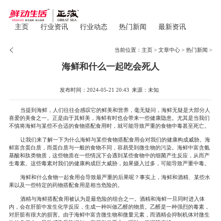
主页
行业资讯
行业动态
热门新闻
最新资讯
当前位置：
主页
>
文章中心
>
热门新闻
>
海鲜和什么一起吃会死人
发布时间：2024-05-21 20:43
来源：未知
当提到海鲜，人们往往会感叹它的鲜美和营养，毫无疑问，海鲜无疑是大部分人
喜爱的美食之一。正是由于其鲜美，海鲜有时也会带来一些健康隐患。尤其是当我们
不慎将海鲜与某些不合适的食物搭配食用时，就可能导致严重的食物中毒甚至死亡。
让我们来了解一下为什么海鲜与某些食物搭配食用会对我们的健康构成威胁。海
鲜富含蛋白质，而蛋白质与一般的食物不同，容易受到微生物的污染。海鲜中富含氨
基酸和肽类物质，这些物质在一些情况下会遇到某些食物中的细菌产生反应，从而产
生毒素。这些毒素对我们的健康构成巨大威胁，如果摄入过多，可能导致严重中毒。
海鲜和什么食物一起食用会导致最严重的后果呢？事实上，海鲜和酒精、某些水
果以及一些特定的药物搭配食用是相当危险的。
酒精与海鲜搭配食用被认为是最危险的组合之一。酒精和海鲜一旦同时进入体
内，会在肝脏中发生化学反应，生成一种叫做乙醛的物质。乙醛是一种强烈的毒素，
对肝脏有很大的损害。由于海鲜中富含微生物和微量元素，而酒精会抑制机体对微生