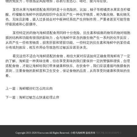
物的免疫力，导致感染风险增加，容易引发恶心、呕吐、腹泻等症状。
某些水果与海鲜搭配食用同样是十分危险的。比如，柚子等柑橘类水果富含柠檬
酸。柠檬酸在海鲜中的肌肉组织中会反应产生一种化学物质，称为氰化物。氰化物无
色、无味且剧毒，摄入过多就会对中枢神经系统产生抑制作用，严重者甚至可能导致
呼吸困难和心脏骤停。
某些特定的药物与海鲜搭配食用同样十分危险。抗生素和镇痛药物等药物对细胞
膜的结构和功能有很强的影响力，会与海鲜中富含的微生物产生一系列的化学反应，
从而产生一些有害物质，损害肝脏和肾脏功能。一些特定的抗生素和海鲜中的某些成
分有戏剂效应，相互作用会导致急性过敏反应甚至休克。
看完这些不适合与海鲜搭配的食物，相信大家对应该如何正确食用海鲜有了一定
的了解。海鲜是一种美味佳肴，但在享受美味的我们要保持一定的警惕和谨慎，合理
搭配食物，才能让海鲜给我们带来健康和快乐。在饮食中，我们应该遵循均衡膳食的
原则，注重食物的新鲜度和卫生安全，保证食物的品质，从而享受到健康和美味的佳
肴。
上一篇：
海鲜螺丝钉怎么吃出肉
下一篇：
海鲜过敏怎么快速处理止痒
Copyright 2015-2026 91xcw.com All Rights Reserved. 小橙乌海鲜网 版权所有
鄂ICP备2023018508号-1