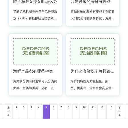
吃了海鲜又拉又吐怎么办
容易过敏的海鲜有哪些
了解游戏机制在许多角色扮演游
容易过敏的海鲜有哪些？在随着
戏（RPG）和模拟经营类游戏
人们饮食习惯的多样化，海鲜成
中，角色的健康状态是一个重要
为了许多家庭餐桌上的常见食
的游戏机制。海鲜作为一种特殊
材。海鲜过敏问题也越来越受到
的食材，虽然在游戏中可能提供
关注。海鲜过敏不仅会影响人们
增益效果，但同时也可能引发
的生活质量，甚至在严重的
海鲜产品都有哪些种类
为什么海鲜吃了每顿都拉肚子
海鲜的分类海鲜通常可以分为两
海鲜的特性海鲜包括鱼、虾、
大类：鱼类和贝类，还有一些其
蟹、贝类等，通常富含高质量的
他的海洋生物，如甲壳类和海藻
蛋白质、维生素、矿物质和
等。鱼类鱼类是海鲜中最常见的
Omega-3脂肪酸。海鲜的特性也
1
2
3
4
5
6
7
8
9
10
11
12
13
上
下
一类，按其栖息环境可分为海水
使其成为某些健康问题的源头。
一
一
鱼和淡水鱼。根据品种，
海鲜的新鲜度海鲜的鲜度直接影
页
页
响其