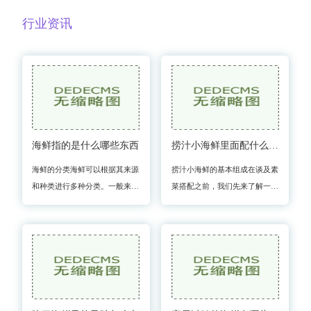
行业资讯
海鲜指的是什么哪些东西
捞汁小海鲜里面配什么素菜
海鲜的分类海鲜可以根据其来源
捞汁小海鲜的基本组成在谈及素
和种类进行多种分类。一般来
菜搭配之前，我们先来了解一下
说，海鲜主要分为以下几类鱼类
捞汁小海鲜的基本组成。这道菜
鱼类是海鲜中最常见的一种，种
的主要材料包括海鲜：虾、蟹、
类繁多，营养丰富。常见的鱼类
扇贝、贝类等。调味汁：通常由
包括鲑鱼：富含Omega-3脂肪酸
香油、蒜蓉、辣椒、酱油